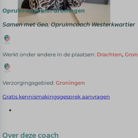
Opruim coach
in
Groningen
Samen met Gea, Opruimcoach Westerkwartier
Werkt onder andere in de plaatsen:
Drachten
,
Gron
Verzorgingsgebied:
Groningen
Gratis kennismakingsgesprek aanvragen
Over deze coach