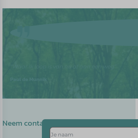
“Waar ik loop is van nu af aan een weg”
Paul de Munnik
Neem contact op met Marieke