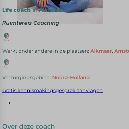
Life coach
in
Alkmaar
Ruimtereis Coaching
Werkt onder andere in de plaatsen:
Alkmaar
,
Amst
Verzorgingsgebied:
Noord-Holland
Gratis kennismakingsgesprek aanvragen
Over deze coach