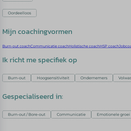
Oordeelloos
Mijn coachingvormen
Burn-out coach
Communicatie coach
Holistische coach
HSP coach
Jobco
Ik richt me specifiek op
Burn-out
Hoogsensitiviteit
Ondernemers
Volwas
Gespecialiseerd in:
Burn-out / Bore-out
Communicatie
Emotionele groei