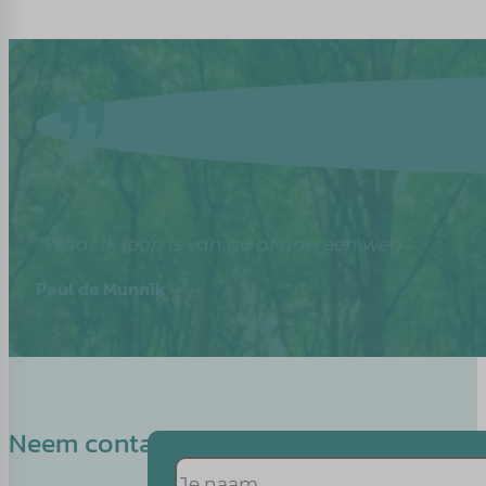
“Waar ik loop is van nu af aan een weg”
Paul de Munnik
Neem contact op met Wenda