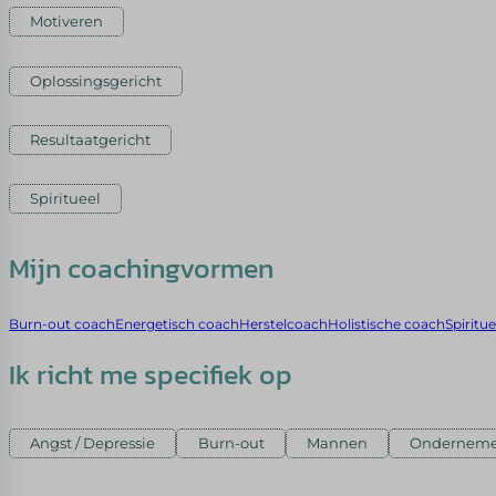
Motiveren
Oplossingsgericht
Resultaatgericht
Spiritueel
Mijn coachingvormen
Burn-out coach
Energetisch coach
Herstelcoach
Holistische coach
Spiritu
Ik richt me specifiek op
Angst / Depressie
Burn-out
Mannen
Onderneme