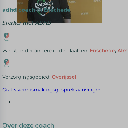
adhd coach
in
Enschede
Sterker met ADHD
Werkt onder andere in de plaatsen:
Enschede
,
Alm
Verzorgingsgebied:
Overijssel
Gratis kennismakingsgesprek aanvragen
Over deze coach