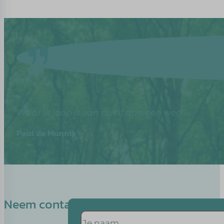
Waar ik loop is van nu af aan een weg
Paul de Munnik
Neem contact op met Els